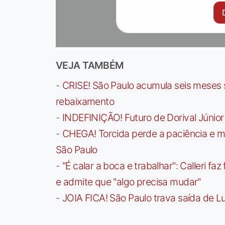
VEJA TAMBÉM
-
CRISE! São Paulo acumula seis meses se
rebaixamento
-
INDEFINIÇÃO! Futuro de Dorival Júnio
-
CHEGA! Torcida perde a paciência e m
São Paulo
-
"É calar a boca e trabalhar": Calleri f
e admite que "algo precisa mudar"
-
JOIA FICA! São Paulo trava saída de Lu