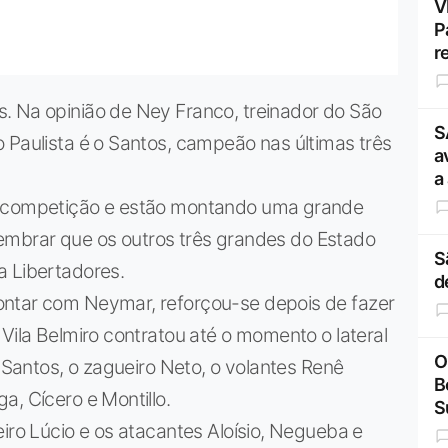
V
P
r
. Na opinião de Ney Franco, treinador do São
S
 Paulista é o Santos, campeão nas últimas três
a
a
a competição e estão montando uma grande
o lembrar que os outros três grandes do Estado
S
a Libertadores.
d
ontar com Neymar, reforçou-se depois de fazer
Vila Belmiro contratou até o momento o lateral
O
e Santos, o zagueiro Neto, o volantes Renê
B
a, Cícero e Montillo.
S
eiro Lúcio e os atacantes Aloísio, Negueba e