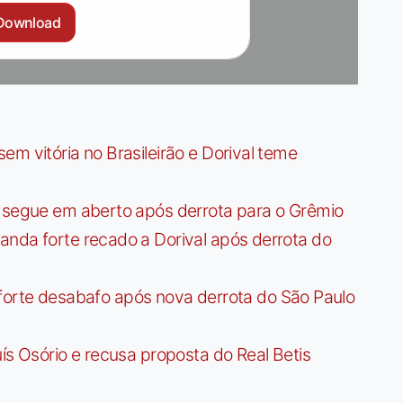
Download
m vitória no Brasileirão e Dorival teme
r segue em aberto após derrota para o Grêmio
anda forte recado a Dorival após derrota do
az forte desabafo após nova derrota do São Paulo
ís Osório e recusa proposta do Real Betis