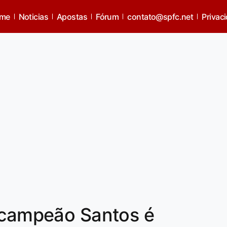
me
Noticias
Apostas
Fórum
contato@spfc.net
Privac
ricampeão Santos é