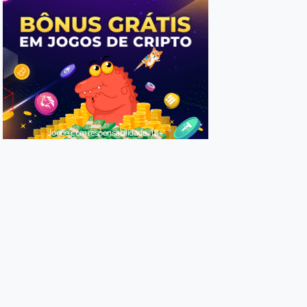
Jogue com responsabilidade. 18+