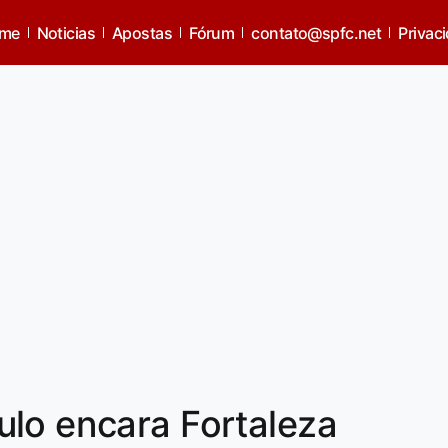
me
Noticias
Apostas
Fórum
contato@spfc.net
Privac
lo encara Fortaleza