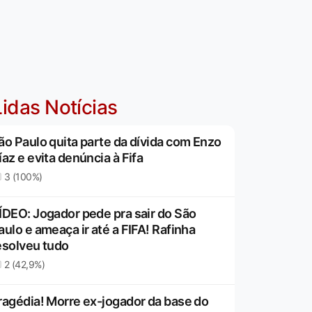
idas Notícias
ão Paulo quita parte da dívida com Enzo
íaz e evita denúncia à Fifa
3 (100%)
ÍDEO: Jogador pede pra sair do São
aulo e ameaça ir até a FIFA! Rafinha
esolveu tudo
2 (42,9%)
ragédia! Morre ex-jogador da base do