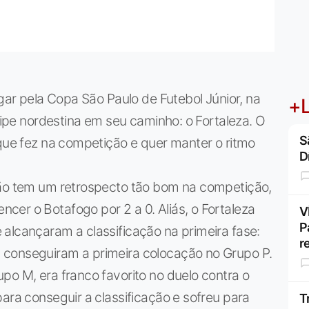
ogar pela Copa São Paulo de Futebol Júnior, na
+L
quipe nordestina em seu caminho: o Fortaleza. O
S
 que fez na competição e quer manter o ritmo
D
não tem um retrospecto tão bom na competição,
er o Botafogo por 2 a 0. Aliás, o Fortaleza
V
P
alcançaram a classificação na primeira fase:
r
 conseguiram a primeira colocação no Grupo P.
po M, era franco favorito no duelo contra o
ara conseguir a classificação e sofreu para
T