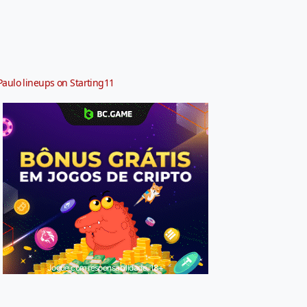
Paulo lineups on Starting11
Jogue com responsabilidade. 18+