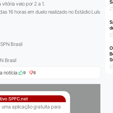
S
itória veio por 2 a 1.
das 16 horas em duelo realizado no Estádio Luís
S
d
ESPN Brasil
O
B
S
N Brasil
a notícia:
9
8
ativo SPFC.net
 uma aplicação gratuita para