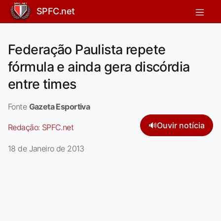
SPFC.net
Federação Paulista repete
fórmula e ainda gera discórdia
entre times
Fonte
Gazeta Esportiva
🔊
Ouvir notícia
Redação:
SPFC.net
18 de Janeiro de 2013