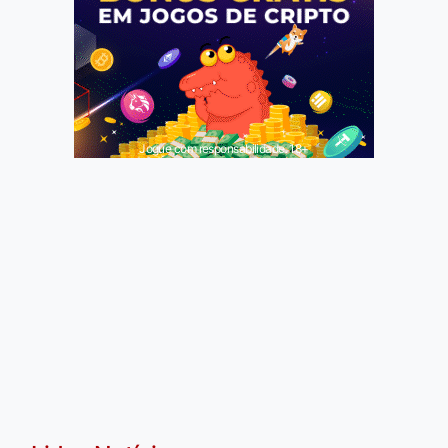
Jogue com responsabilidade. 18+