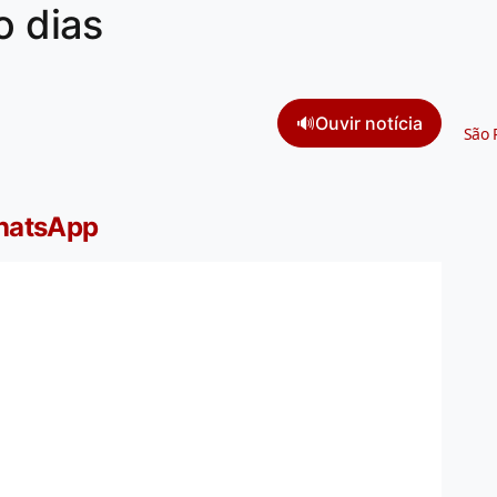
o dias
🔊
Ouvir notícia
São 
WhatsApp