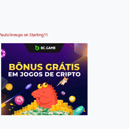
Paulo lineups on Starting11
Jogue com responsabilidade. 18+