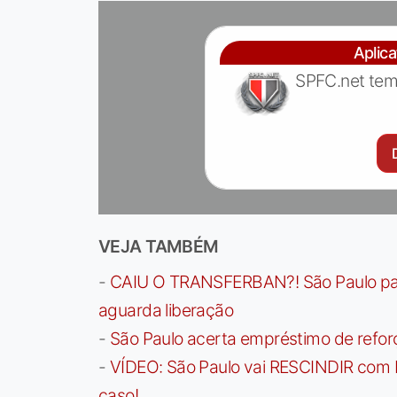
Aplic
SPFC.net tem
VEJA TAMBÉM
-
CAIU O TRANSFERBAN?! São Paulo paga 
aguarda liberação
-
São Paulo acerta empréstimo de refor
-
VÍDEO: São Paulo vai RESCINDIR com 
caso!