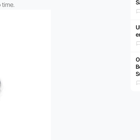
S
 time.
U
e
O
B
S