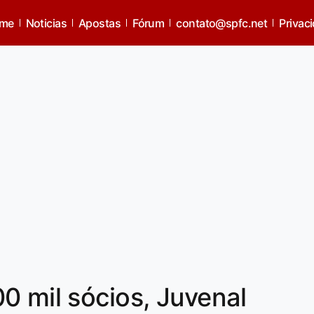
me
Noticias
Apostas
Fórum
contato@spfc.net
Privac
0 mil sócios, Juvenal