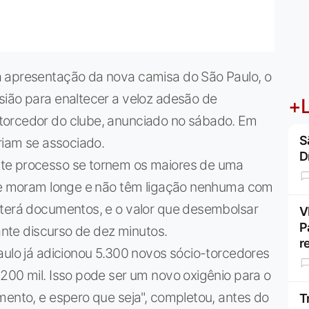
a apresentação da nova camisa do São Paulo, o
sião para enaltecer a veloz adesão de
+L
torcedor do clube, anunciado no sábado. Em
S
riam se associado.
D
te processo se tornem os maiores de uma
que moram longe e não têm ligação nenhuma com
 terá documentos, e o valor que desembolsar
V
P
rante discurso de dez minutos.
r
aulo já adicionou 5.300 novos sócio-torcedores
200 mil. Isso pode ser um novo oxigênio para o
mento, e espero que seja", completou, antes do
T