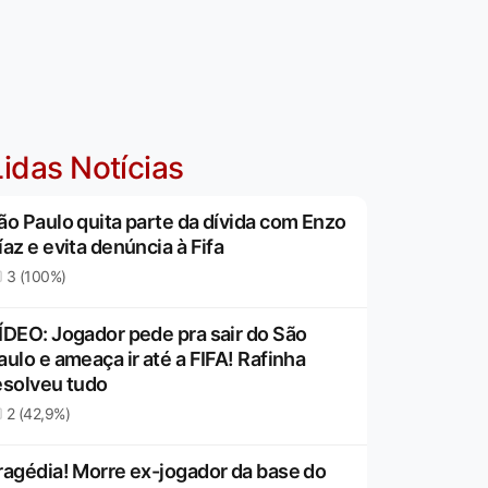
idas Notícias
ão Paulo quita parte da dívida com Enzo
íaz e evita denúncia à Fifa
3 (100%)
ÍDEO: Jogador pede pra sair do São
aulo e ameaça ir até a FIFA! Rafinha
esolveu tudo
2 (42,9%)
ragédia! Morre ex-jogador da base do