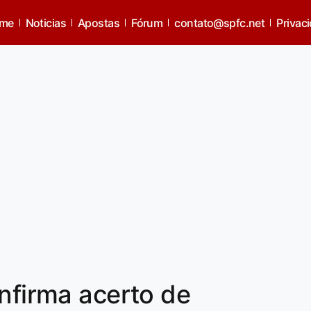
me
Noticias
Apostas
Fórum
contato@spfc.net
Privac
onfirma acerto de