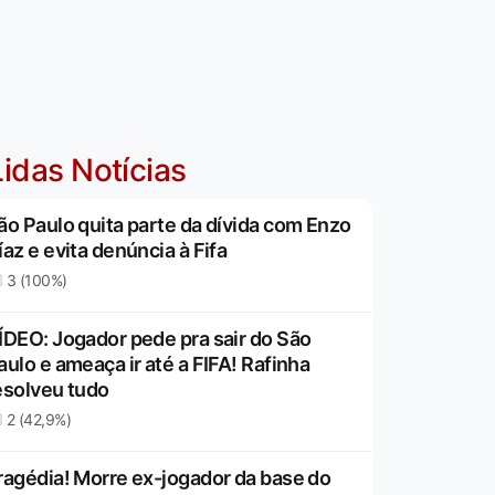
idas Notícias
ão Paulo quita parte da dívida com Enzo
íaz e evita denúncia à Fifa
3 (100%)
ÍDEO: Jogador pede pra sair do São
aulo e ameaça ir até a FIFA! Rafinha
esolveu tudo
2 (42,9%)
ragédia! Morre ex-jogador da base do