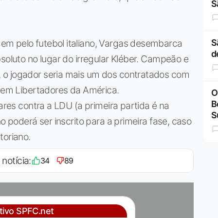
S
em pelo futebol italiano, Vargas desembarca
S
d
soluto no lugar do irregular Kléber. Campeão e
 o jogador seria mais um dos contratados com
o em Libertadores da América.
O
B
nares contra a LDU (a primeira partida é na
S
o poderá ser inscrito para a primeira fase, caso
toriano.
 notícia:
34
89
ativo SPFC.net