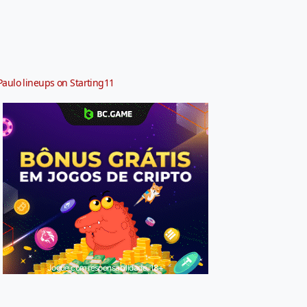
Paulo lineups on Starting11
Jogue com responsabilidade. 18+