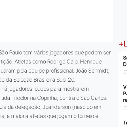
+L
 São Paulo tem vários jogadores que podem ser
S
ição. Atletas como Rodrigo Caio, Henrique
D
atuaram pela equipe profissional. João Schmidt,
itão da Seleção Brasileira Sub-20.
V
" há jogadores loucos para mostrarem
P
tida Tricolor na Copinha, contra o São Carlos.
r
çula da delegação, Joanderson (nascido em
a, a maioria atletas que jogam o torneio é
T