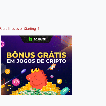
Paulo lineups on Starting11
Jogue com responsabilidade. 18+