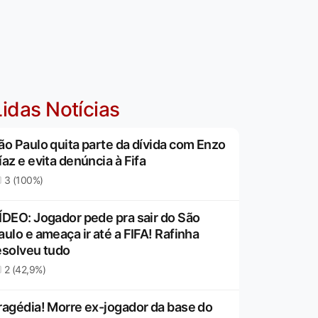
idas Notícias
ão Paulo quita parte da dívida com Enzo
íaz e evita denúncia à Fifa
3 (100%)
ÍDEO: Jogador pede pra sair do São
aulo e ameaça ir até a FIFA! Rafinha
esolveu tudo
2 (42,9%)
ragédia! Morre ex-jogador da base do