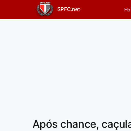
SPFC.net
Ho
Após chance, caçul