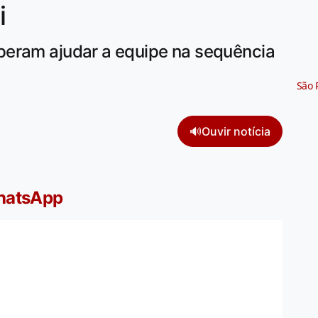
i
peram ajudar a equipe na sequência
São 
🔊
Ouvir notícia
WhatsApp