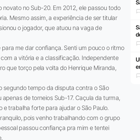
S
o novato no Sub-20. Em 2012, ele passou todo
ia. Mesmo assim, a experiência de ser titular
sionou o jogador, que atuou na vaga de
S
d
e para me dar confiança. Senti um pouco o ritmo
com a vitória e a classificação. Independente
U
e
aro que torço pela volta do Henrique Miranda,
no segundo tempo da disputa contra o São
ou apenas de torneios Sub-17. Caçula da turma,
o e trabalha forte para ajudar o São Paulo.
 tranquilo, pois venho trabalhando com o grupo
essoal passou confiança pra mim e tentei
e.