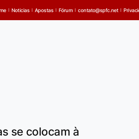
me
Noticias
Apostas
Fórum
contato@spfc.net
Privac
as se colocam à