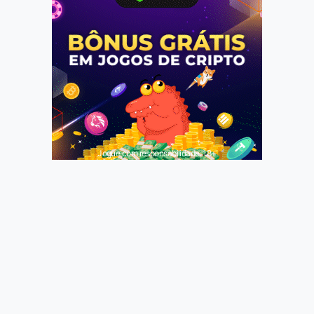
Jogue com responsabilidade. 18+