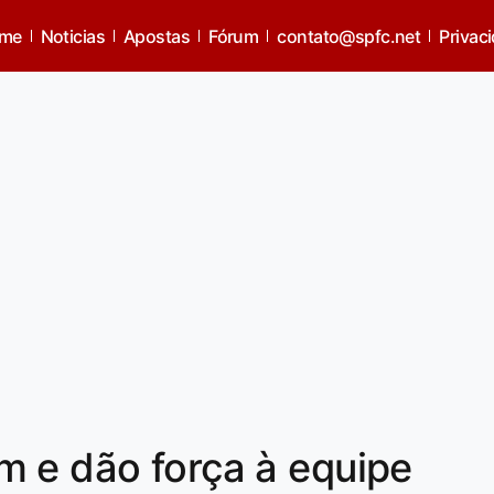
me
Noticias
Apostas
Fórum
contato@spfc.net
Privac
m e dão força à equipe