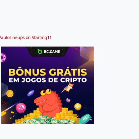
Paulo lineups on Starting11
Jogue com responsabilidade. 18+