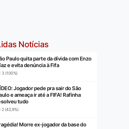
idas Notícias
ão Paulo quita parte da dívida com Enzo
íaz e evita denúncia à Fifa
3 (100%)
ÍDEO: Jogador pede pra sair do São
aulo e ameaça ir até a FIFA! Rafinha
esolveu tudo
2 (42,9%)
ragédia! Morre ex-jogador da base do