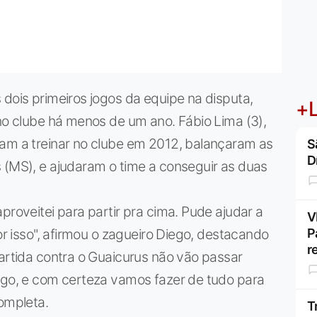
 dois primeiros jogos da equipe na disputa,
+L
 no clube há menos de um ano. Fábio Lima (3),
ram a treinar no clube em 2012, balançaram as
S
D
 (MS), e ajudaram o time a conseguir as duas
proveitei para partir pra cima. Pude ajudar a
V
por isso", afirmou o zagueiro Diego, destacando
P
r
partida contra o Guaicurus não vão passar
jogo, e com certeza vamos fazer de tudo para
completa.
T