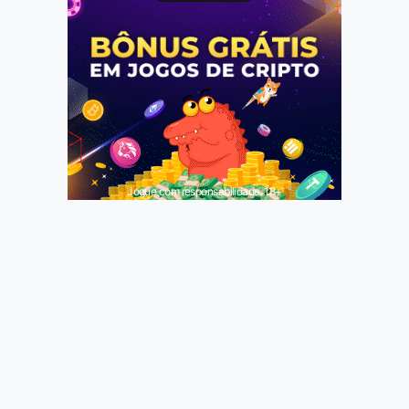
Jogue com responsabilidade. 18+