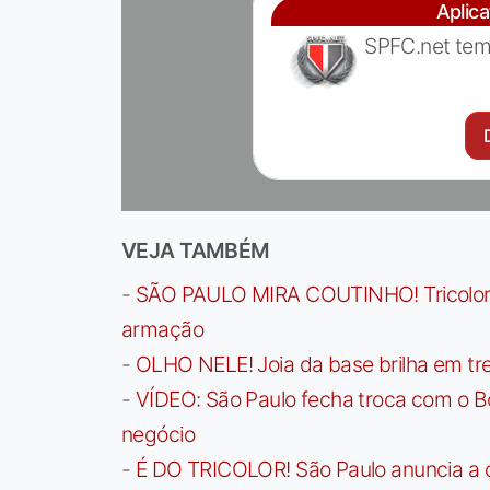
Aplic
SPFC.net tem
VEJA TAMBÉM
-
SÃO PAULO MIRA COUTINHO! Tricolor a
armação
-
OLHO NELE! Joia da base brilha em trei
-
VÍDEO: São Paulo fecha troca com o Bo
negócio
-
É DO TRICOLOR! São Paulo anuncia a 