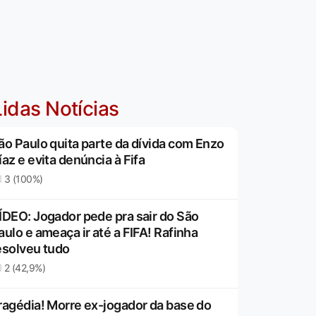
idas Notícias
ão Paulo quita parte da dívida com Enzo
íaz e evita denúncia à Fifa
3 (100%)
ÍDEO: Jogador pede pra sair do São
aulo e ameaça ir até a FIFA! Rafinha
esolveu tudo
2 (42,9%)
ragédia! Morre ex-jogador da base do