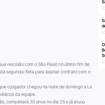
S
S
d
O
B
S
sua rescisão com o São Paulo no último fim de
a segunda-feira para assinar contrato com o
que o jogador chegou na noite de domingo a La
édicos da equipe.
s, completará 33 anos no dia 25 e já atuou