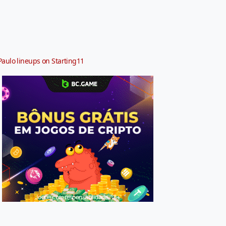
Paulo lineups on Starting11
Jogue com responsabilidade. 18+