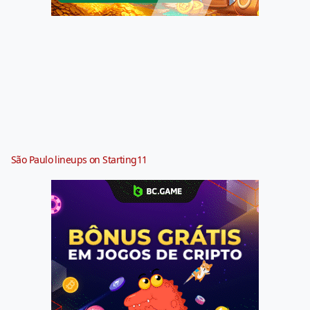
São Paulo lineups on Starting11