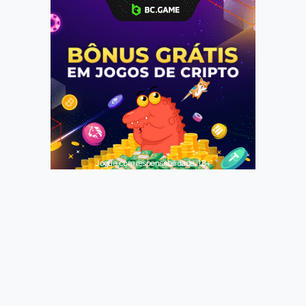
Jogue com responsabilidade. 18+