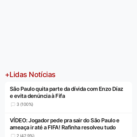
+Lidas Notícias
São Paulo quita parte da dívida com Enzo Díaz
e evita denúncia à Fifa
3 (100%)
VÍDEO: Jogador pede pra sair do São Paulo e
ameaça ir até a FIFA! Rafinha resolveu tudo
2 (42,9%)