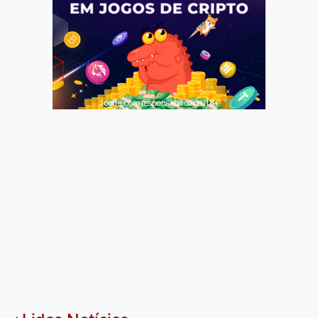
Jogue com responsabilidade. 18+