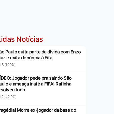
idas Notícias
ão Paulo quita parte da dívida com Enzo
íaz e evita denúncia à Fifa
3 (100%)
ÍDEO: Jogador pede pra sair do São
aulo e ameaça ir até a FIFA! Rafinha
esolveu tudo
2 (42,9%)
ragédia! Morre ex-jogador da base do