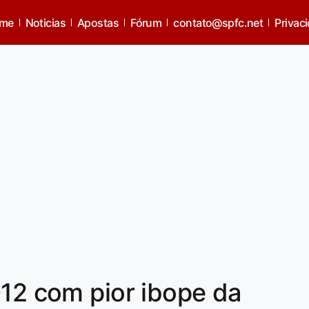
me
Noticias
Apostas
Fórum
contato@spfc.net
Privac
012 com pior ibope da