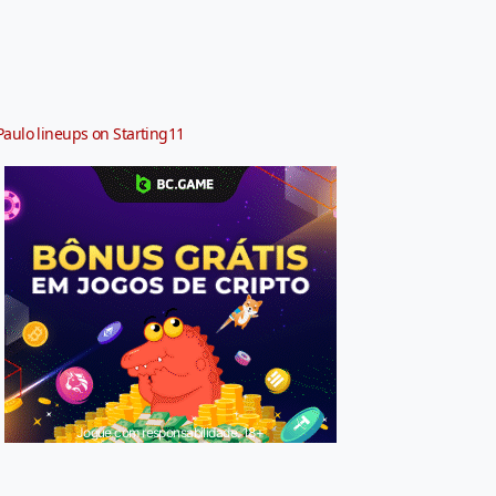
Paulo lineups on Starting11
Jogue com responsabilidade. 18+