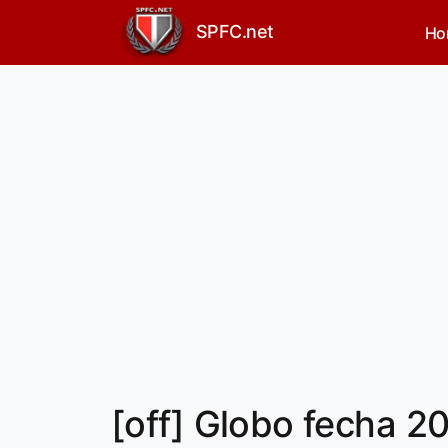
SPFC.net
Ho
[off] Globo fecha 2