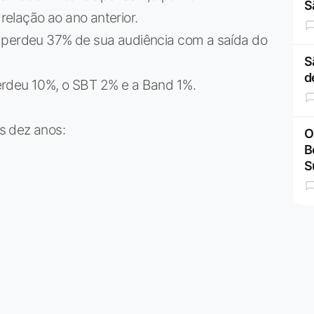
S
elação ao ano anterior.
 perdeu 37% de sua audiência com a saída do
S
d
erdeu 10%, o SBT 2% e a Band 1%.
s dez anos:
O
B
S