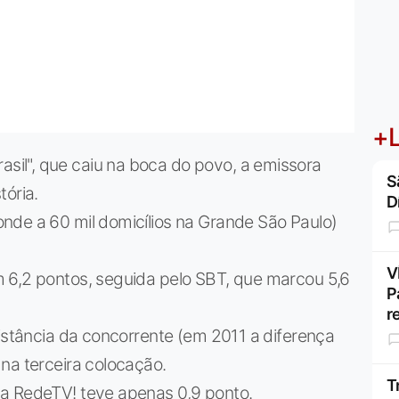
+L
il", que caiu na boca do povo, a emissora
S
tória.
D
nde a 60 mil domicílios na Grande São Paulo)
V
 6,2 pontos, seguida pelo SBT, que marcou 5,6
P
r
distância da concorrente (em 2011 a diferença
na terceira colocação.
T
a RedeTV! teve apenas 0,9 ponto.