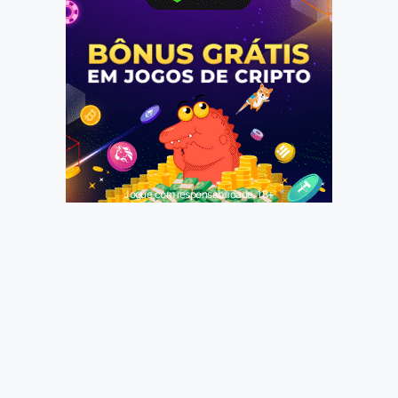
Jogue com responsabilidade. 18+