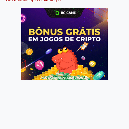
Jogue com responsabilidade. 18+