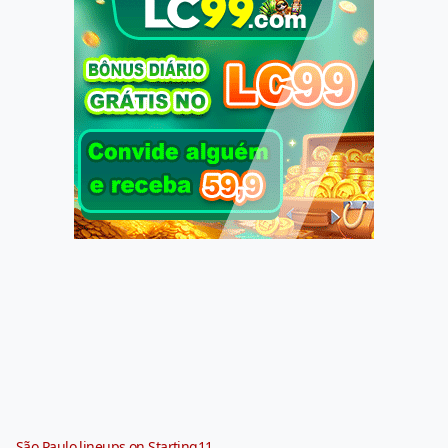
São Paulo lineups on Starting11