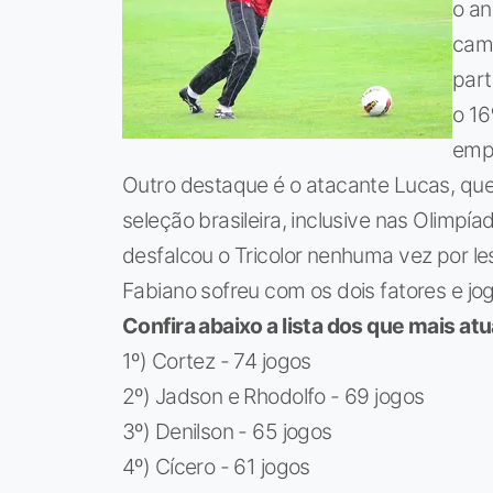
o an
camp
part
o 16
empa
Outro destaque é o atacante Lucas, qu
seleção brasileira, inclusive nas Olimpí
desfalcou o Tricolor nenhuma vez por l
Fabiano sofreu com os dois fatores e jo
Confira abaixo a lista dos que mais a
1º) Cortez - 74 jogos
2º) Jadson e Rhodolfo - 69 jogos
3º) Denilson - 65 jogos
4º) Cícero - 61 jogos