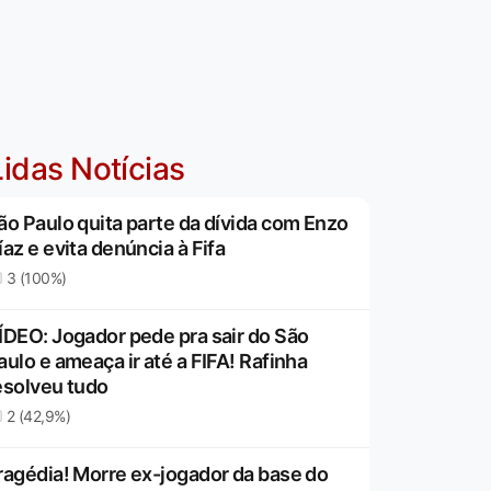
idas Notícias
ão Paulo quita parte da dívida com Enzo
íaz e evita denúncia à Fifa
3 (100%)
ÍDEO: Jogador pede pra sair do São
aulo e ameaça ir até a FIFA! Rafinha
esolveu tudo
2 (42,9%)
ragédia! Morre ex-jogador da base do