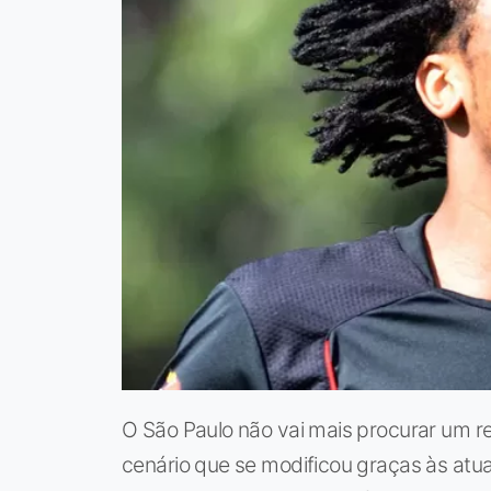
O São Paulo não vai mais procurar um r
cenário que se modificou graças às atu