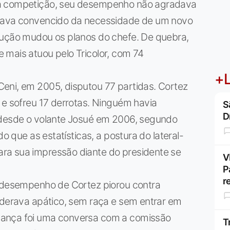
da competição, seu desempenho não agradava
stava convencido da necessidade de um novo
lução mudou os planos do chefe. De quebra,
 mais atuou pelo Tricolor, com 74
+L
eni, em 2005, disputou 77 partidas. Cortez
 e sofreu 17 derrotas. Ninguém havia
S
D
 desde o volante Josué em 2006, segundo
do que as estatísticas, a postura do lateral-
ra sua impressão diante do presidente se
V
P
r
o desempenho de Cortez piorou contra
iderava apático, sem raça e sem entrar em
dança foi uma conversa com a comissão
T