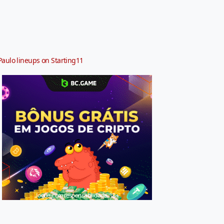
Paulo lineups on Starting11
Jogue com responsabilidade. 18+