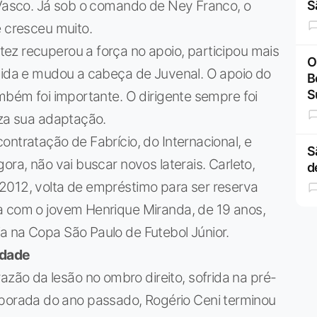
o Vasco. Já sob o comando de Ney Franco, o
S
e cresceu muito.
ez recuperou a força no apoio, participou mais
O
rcida e mudou a cabeça de Juvenal. O apoio do
B
S
ambém foi importante. O dirigente sempre foi
iza sua adaptação.
ontratação de Fabrício, do Internacional, e
S
ora, não vai buscar novos laterais. Carleto,
d
2012, volta de empréstimo para ser reserva
a com o jovem Henrique Miranda, de 19 anos,
a na Copa São Paulo de Futebol Júnior.
idade
azão da lesão no ombro direito, sofrida na pré-
orada do ano passado, Rogério Ceni terminou