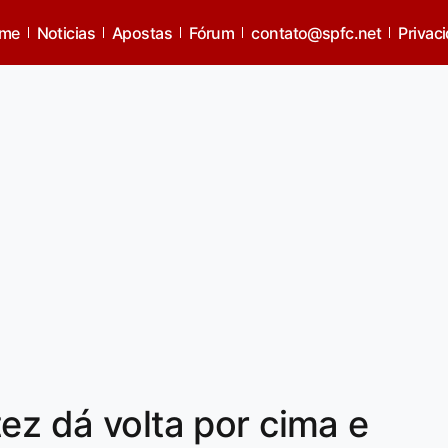
me
Noticias
Apostas
Fórum
contato@spfc.net
Privac
ez dá volta por cima e