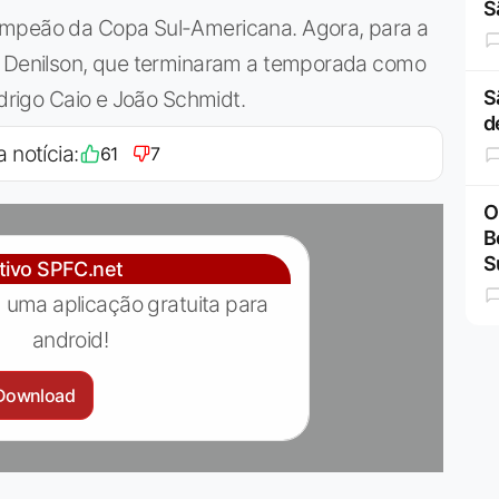
S
ampeão da Copa Sul-Americana. Agora, para a
 e Denilson, que terminaram a temporada como
odrigo Caio e João Schmidt.
S
d
a notícia:
61
7
O
B
S
ativo SPFC.net
 uma aplicação gratuita para
android!
Download