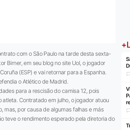
+L
ontrato com o São Paulo na tarde desta sexta-
S
or Birner, em seu blog no site Uol, o jogador
D
oruña (ESP) e vai retornar para a Espanha.
efendia o Atlético de Madrid.
V
ldades para a rescisão do camisa 12, pois
P
atleta. Contratado em julho, o jogador atuou
r
o, mas, por causa de algumas falhas e más
o teve o rendimento esperado pela diretoria do
T