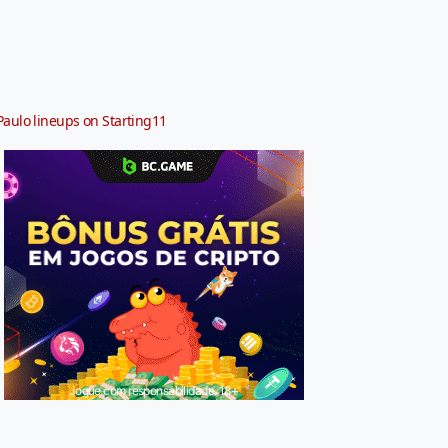
Paulo lineups on Starting11
Jogue com responsabilidade. 18+