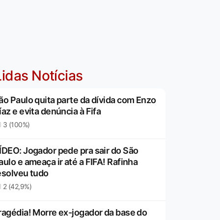
idas Notícias
ão Paulo quita parte da dívida com Enzo
íaz e evita denúncia à Fifa
3 (100%)
ÍDEO: Jogador pede pra sair do São
aulo e ameaça ir até a FIFA! Rafinha
esolveu tudo
2 (42,9%)
ragédia! Morre ex-jogador da base do