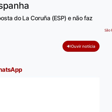
Espanha
posta do La Coruña (ESP) e não faz
São 
🔊
Ouvir notícia
WhatsApp