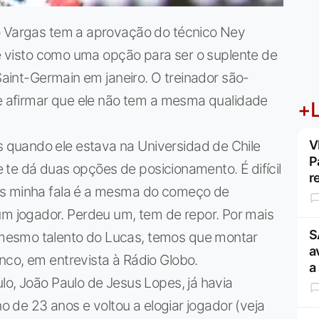
o Vargas tem a aprovação do técnico Ney
, é visto como uma opção para ser o suplente de
 Saint-Germain em janeiro. O treinador são-
de afirmar que ele não tem a mesma qualidade
+L
quando ele estava na Universidad de Chile
V
P
le te dá duas opções de posicionamento. É difícil
r
as minha fala é a mesma do começo de
 jogador. Perdeu um, tem de repor. Por mais
S
mesmo talento do Lucas, temos que montar
a
nco, em entrevista à Rádio Globo.
a
lo, João Paulo de Jesus Lopes, já havia
no de 23 anos e voltou a elogiar jogador (veja