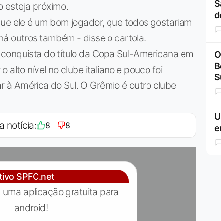
S
 esteja próximo.
d
que ele é um bom jogador, que todos gostariam
há outros também - disse o cartola.
 conquista do título da Copa Sul-Americana em
O
B
 alto nível no clube italiano e pouco foi
S
tar à América do Sul. O Grêmio é outro clube
U
a notícia:
8
8
e
ativo SPFC.net
 uma aplicação gratuita para
android!