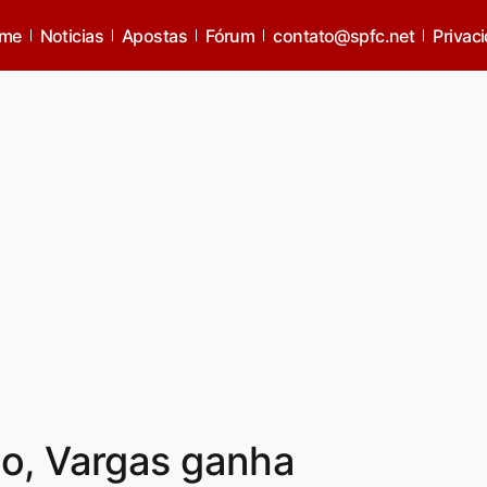
me
Noticias
Apostas
Fórum
contato@spfc.net
Privac
lo, Vargas ganha