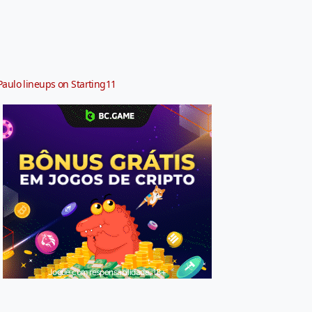
Paulo lineups on Starting11
Jogue com responsabilidade. 18+