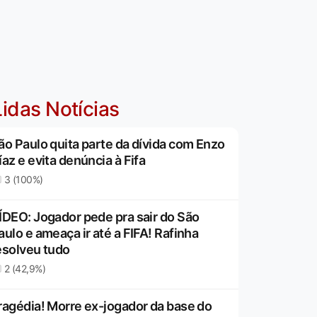
idas Notícias
ão Paulo quita parte da dívida com Enzo
íaz e evita denúncia à Fifa
3 (100%)
ÍDEO: Jogador pede pra sair do São
aulo e ameaça ir até a FIFA! Rafinha
esolveu tudo
2 (42,9%)
ragédia! Morre ex-jogador da base do