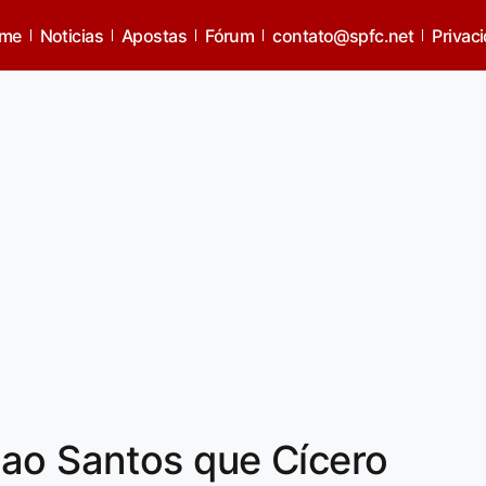
me
Noticias
Apostas
Fórum
contato@spfc.net
Privac
 ao Santos que Cícero