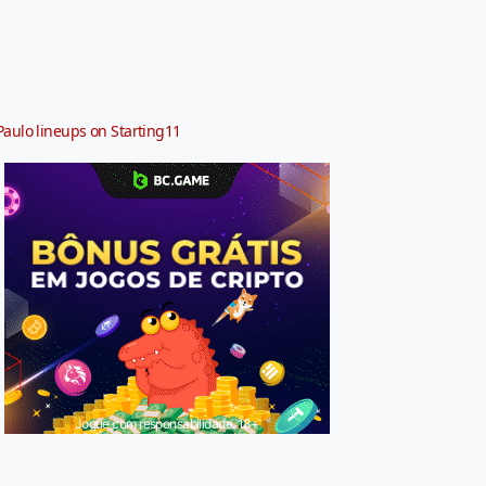
Paulo lineups on Starting11
Jogue com responsabilidade. 18+