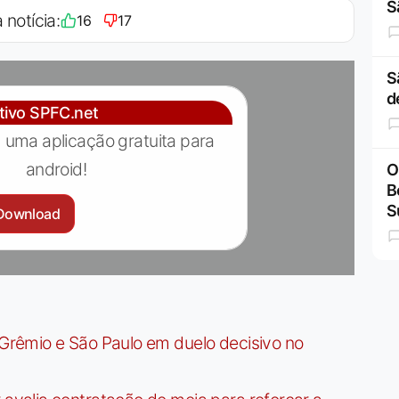
S
 notícia:
16
17
S
d
ativo SPFC.net
 uma aplicação gratuita para
android!
O
B
S
Download
rêmio e São Paulo em duelo decisivo no