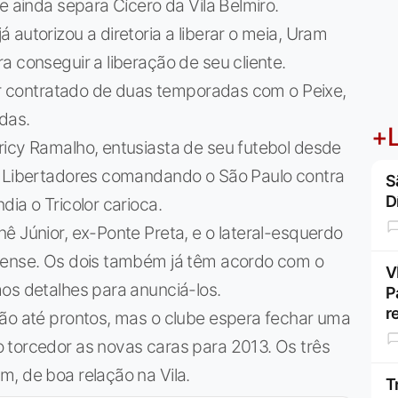
e ainda separa Cícero da Vila Belmiro.
autorizou a diretoria a liberar o meia, Uram
a conseguir a liberação de seu cliente.
nar contratado de duas temporadas com o Peixe,
das.
+L
ricy Ramalho, entusiasta de seu futebol desde
a Libertadores comandando o São Paulo contra
S
D
ia o Tricolor carioca.
ê Júnior, ex-Ponte Preta, e o lateral-esquerdo
irense. Os dois também já têm acordo com o
V
os detalhes para anunciá-los.
P
r
tão até prontos, mas o clube espera fechar uma
 torcedor as novas caras para 2013. Os três
, de boa relação na Vila.
T