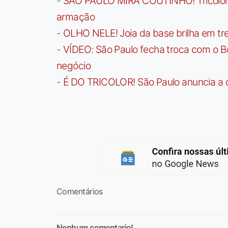
-
SÃO PAULO MIRA COUTINHO! Tricolor a
armação
-
OLHO NELE! Joia da base brilha em trei
-
VÍDEO: São Paulo fecha troca com o Bo
negócio
-
É DO TRICOLOR! São Paulo anuncia a 
Comentários
Nenhum comentario!