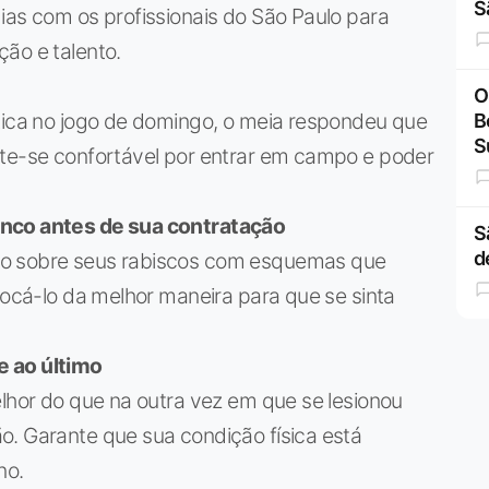
S
ias com os profissionais do São Paulo para
ão e talento.
O
ática no jogo de domingo, o meia respondeu que
B
S
nte-se confortável por entrar em campo e poder
anco antes de sua contratação
S
d
co sobre seus rabiscos com esquemas que
locá-lo da melhor maneira para que se sinta
e ao último
elhor do que na outra vez em que se lesionou
o. Garante que sua condição física está
no.