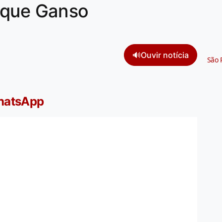
ique Ganso
🔊
Ouvir notícia
São 
WhatsApp