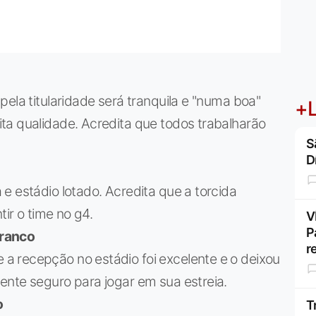
ela titularidade será tranquila e "numa boa"
+L
ta qualidade. Acredita que todos trabalharão
S
D
e estádio lotado. Acredita que a torcida
tir o time no g4.
V
P
Franco
r
 recepção no estádio foi excelente e o deixou
ente seguro para jogar em sua estreia.
o
T