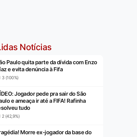
idas Notícias
ão Paulo quita parte da dívida com Enzo
íaz e evita denúncia à Fifa
3 (100%)
ÍDEO: Jogador pede pra sair do São
aulo e ameaça ir até a FIFA! Rafinha
esolveu tudo
2 (42,9%)
ragédia! Morre ex-jogador da base do