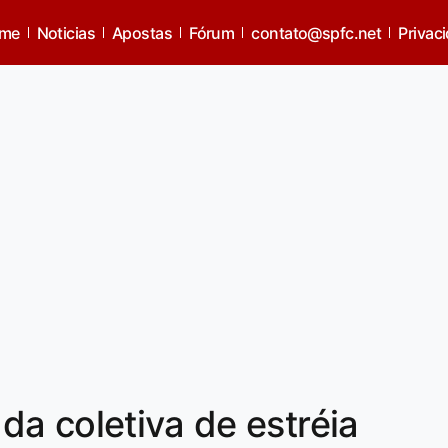
me
Noticias
Apostas
Fórum
contato@spfc.net
Privac
a coletiva de estréia