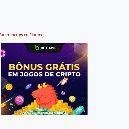
Paulo lineups on Starting11
Jogue com responsabilidade. 18+