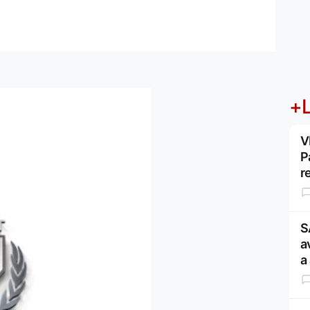
+L
V
P
r
S
a
a