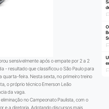
S
d
O
B
S
U
rou sensivelmente após o empate por 2 a 2
e
a - resultado que classificou o São Paulo para
a quarta-feira. Nesta sexta, no primeiro treino
sta, o próprio técnico Emerson Leão
cia da vaga.
 eliminação no Campeonato Paulista, com o
r e a diretoria. Adotando discursos mais