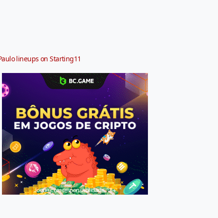
Paulo lineups on Starting11
Jogue com responsabilidade. 18+