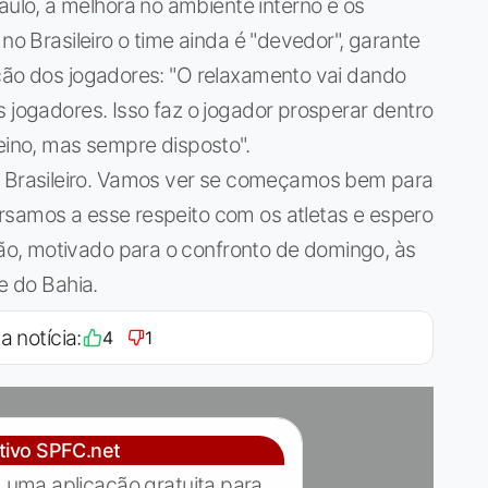
lo, a melhora no ambiente interno e os
no Brasileiro o time ainda é "devedor", garante
ação dos jogadores: "O relaxamento vai dando
s jogadores. Isso faz o jogador prosperar dentro
reino, mas sempre disposto".
Brasileiro. Vamos ver se começamos bem para
rsamos a esse respeito com os atletas e espero
o, motivado para o confronto de domingo, às
e do Bahia.
a notícia:
4
1
ativo SPFC.net
 uma aplicação gratuita para