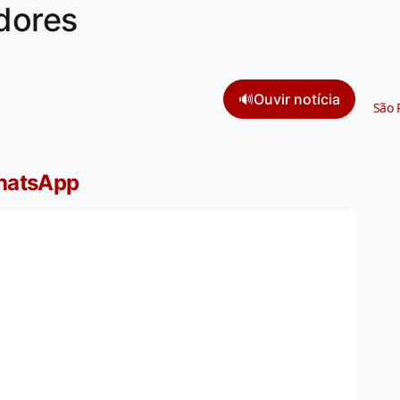
adores
🔊
Ouvir notícia
São 
WhatsApp