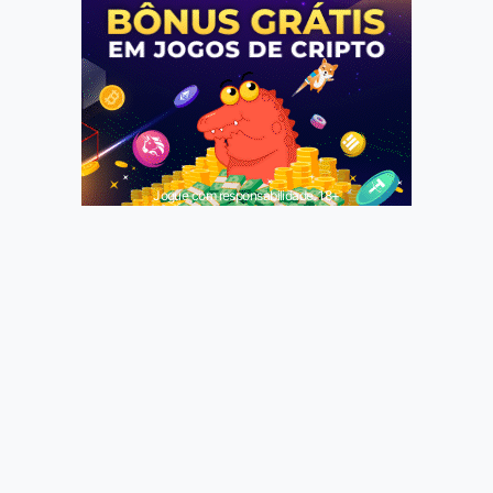
Jogue com responsabilidade. 18+