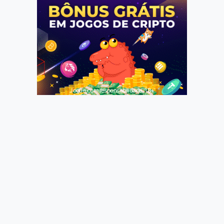
Jogue com responsabilidade. 18+