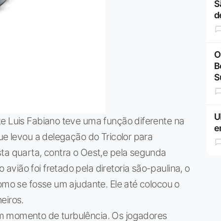
S
d
O
B
S
U
te Luis Fabiano teve uma função diferente na
e
ue levou a delegação do Tricolor para
ta quarta, contra o Oest,e pela segunda
vião foi fretado pela diretoria são-paulina, o
como se fosse um ajudante. Ele até colocou o
eiros.
m momento de turbulência. Os jogadores