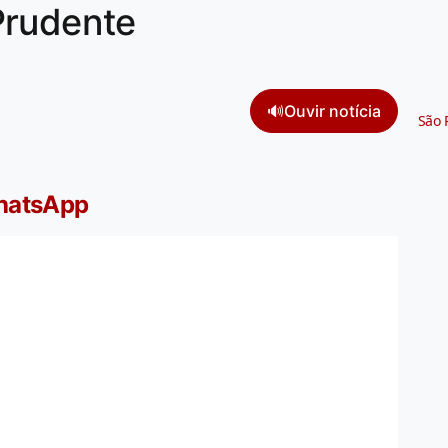
Prudente
🔊
Ouvir notícia
São 
WhatsApp