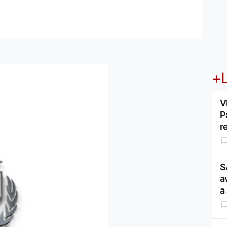
+L
V
P
r
S
a
a