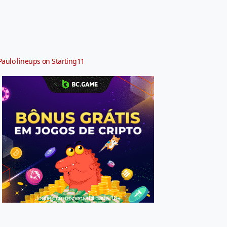
Paulo lineups on Starting11
Jogue com responsabilidade. 18+