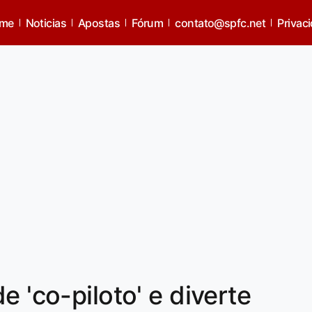
me
Noticias
Apostas
Fórum
contato@spfc.net
Privac
e 'co-piloto' e diverte