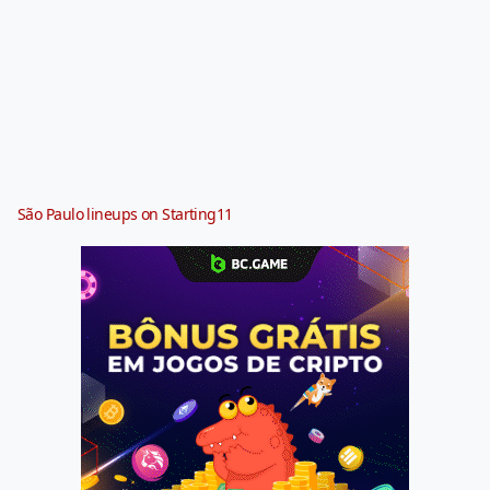
São Paulo lineups on Starting11