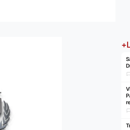
+L
S
D
V
P
r
T