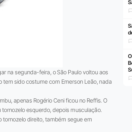
S
S
d
O
B
S
gar na segunda-feira, o São Paulo voltou aos
mo tem sido costume com Emerson Leão, nada
u, apenas Rogério Ceni ficou no Reffis. O
u tornozelo esquerdo, depois musculação.
o tornozelo direito, também segue em