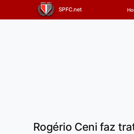
SPFC.net
Ho
Rogério Ceni faz tr