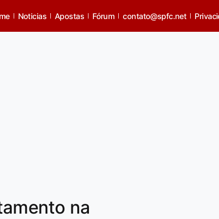
me
Noticias
Apostas
Fórum
contato@spfc.net
Privac
atamento na