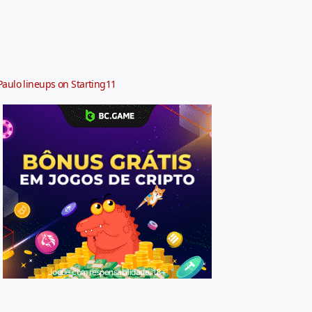
Paulo lineups on Starting11
Jogue com responsabilidade. 18+