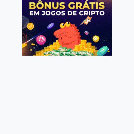
Jogue com responsabilidade. 18+