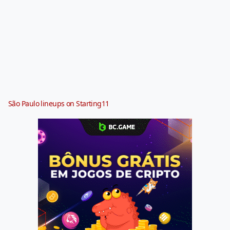
São Paulo lineups on Starting11