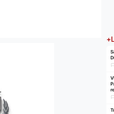
+L
S
D
V
P
r
T