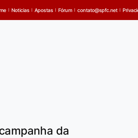
me
Noticias
Apostas
Fórum
contato@spfc.net
Privac
 campanha da