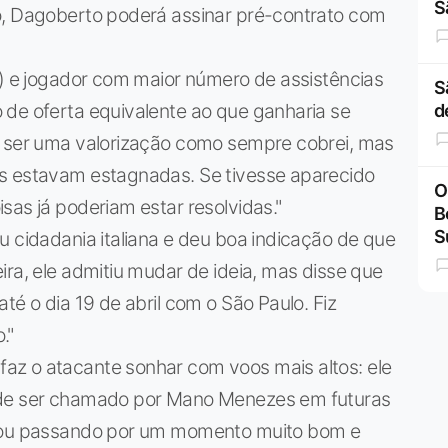
S
o, Dagoberto poderá assinar pré-contrato com
s) e jogador com maior número de assistências
S
 de oferta equivalente ao que ganharia se
d
e ser uma valorização como sempre cobrei, mas
es estavam estagnadas. Se tivesse aparecido
O
sas já poderiam estar resolvidas."
B
S
u cidadania italiana e deu boa indicação de que
ira, ele admitiu mudar de ideia, mas disse que
té o dia 19 de abril com o São Paulo. Fiz
."
az o atacante sonhar com voos mais altos: ele
 de ser chamado por Mano Menezes em futuras
stou passando por um momento muito bom e