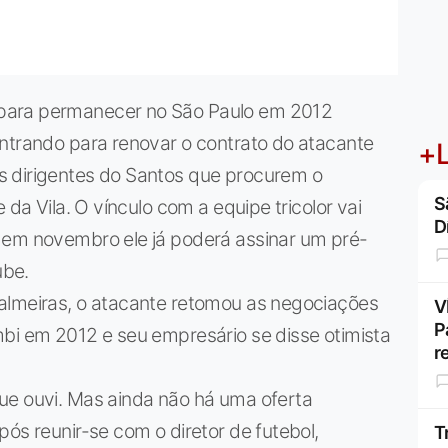
para permanecer no São Paulo em 2012
ontrando para renovar o contrato do atacante
+L
s dirigentes do Santos que procurem o
S
 da Vila. O vínculo com a equipe tricolor vai
D
 em novembro ele já poderá assinar um pré-
ube.
almeiras, o atacante retomou as negociações
V
P
mbi em 2012 e seu empresário se disse otimista
r
ue ouvi. Mas ainda não há uma oferta
ós reunir-se com o diretor de futebol,
T