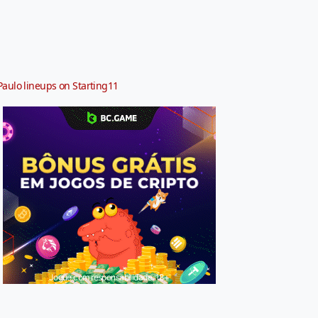
Paulo lineups on Starting11
Jogue com responsabilidade. 18+