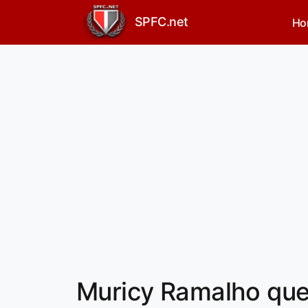
SPFC.net
Ho
Muricy Ramalho quer