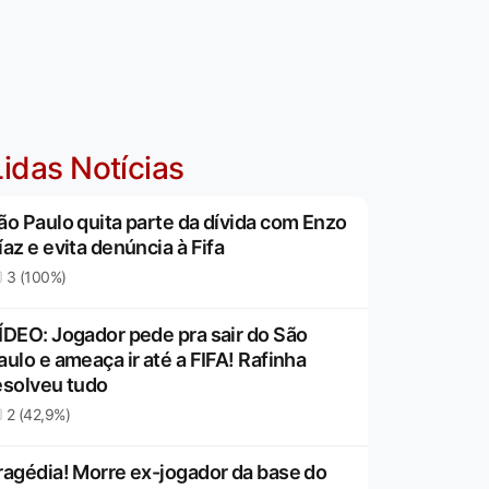
idas Notícias
ão Paulo quita parte da dívida com Enzo
íaz e evita denúncia à Fifa
3 (100%)
ÍDEO: Jogador pede pra sair do São
aulo e ameaça ir até a FIFA! Rafinha
esolveu tudo
2 (42,9%)
ragédia! Morre ex-jogador da base do