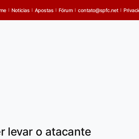
me
Noticias
Apostas
Fórum
contato@spfc.net
Privac
 levar o atacante