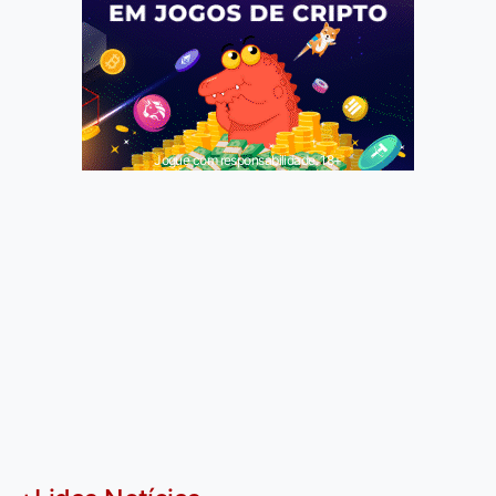
Jogue com responsabilidade. 18+