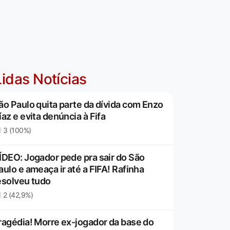
idas Notícias
ão Paulo quita parte da dívida com Enzo
íaz e evita denúncia à Fifa
3 (100%)
ÍDEO: Jogador pede pra sair do São
aulo e ameaça ir até a FIFA! Rafinha
esolveu tudo
2 (42,9%)
ragédia! Morre ex-jogador da base do