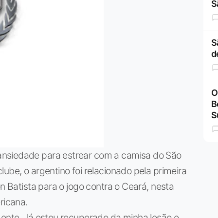
S
S
d
O
B
S
nsiedade para estrear com a camisa do São
ube, o argentino foi relacionado pela primeira
on Batista para o jogo contra o Ceará, nesta
ricana.
mente. Já estou recuperado da minha lesão e