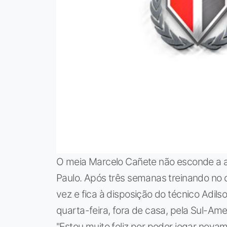
O meia Marcelo Cañete não esconde a a
Paulo. Após três semanas treinando no cl
vez e fica à disposição do técnico Adils
quarta-feira, fora de casa, pela Sul-Ame
"Estou muito feliz por poder jogar nova