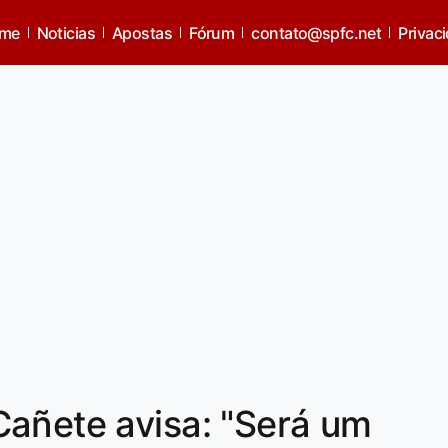
me
Noticias
Apostas
Fórum
contato@spfc.net
Privac
añete avisa: "Será um