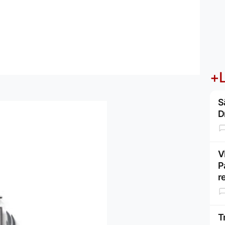
+L
S
D
V
P
r
T