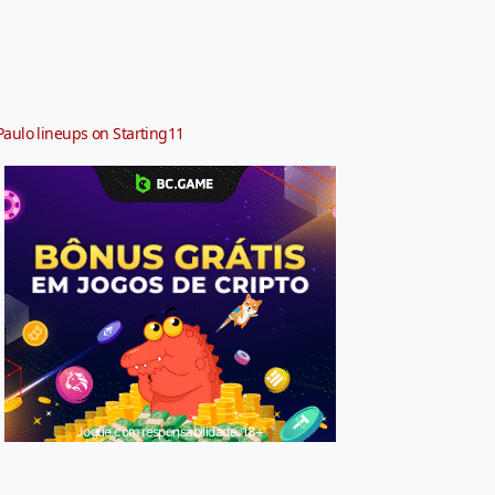
Paulo lineups on Starting11
Jogue com responsabilidade. 18+