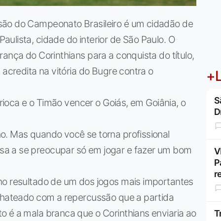
são do Campeonato Brasileiro é um cidadão de
ulista, cidade do interior de São Paulo. O
ança do Corinthians para a conquista do título,
 acredita na vitória do Bugre contra o
+L
S
arioca e o Timão vencer o Goiás, em Goiânia, o
D
o. Mas quando você se torna profissional
a a se preocupar só em jogar e fazer um bom
V
P
r
no resultado de um dos jogos mais importantes
 chateado com a repercussão que a partida
o é a mala branca que o Corinthians enviaria ao
T