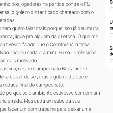
S
nho dos jogadores na partida contra o Flu.
a, o goleiro diz ter ficado chateado com o
etadas.
U
e
 nem quero falar mais porque isso já deu muita
branca, ligue pra alguém da diretoria. O que me
 tivesse falado que o Corinthians já tinha
S
 Não chegou nada pra mim. Eu sou profissional
d
rar mais motivado.
s aspirações no Campeonato Brasileiro. O
ria deixar de ser, mas o goleiro diz que é
a rodada final do campeonato.
 Até porque se o ambiente estivesse bom em um
taria errada. Mas cada um sabe da sua
 que fazer um bom trabalho para deixar uma