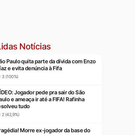
idas Notícias
ão Paulo quita parte da dívida com Enzo
íaz e evita denúncia à Fifa
3 (100%)
ÍDEO: Jogador pede pra sair do São
aulo e ameaça ir até a FIFA! Rafinha
esolveu tudo
2 (42,9%)
ragédia! Morre ex-jogador da base do