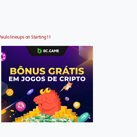
Paulo lineups on Starting11
Jogue com responsabilidade. 18+