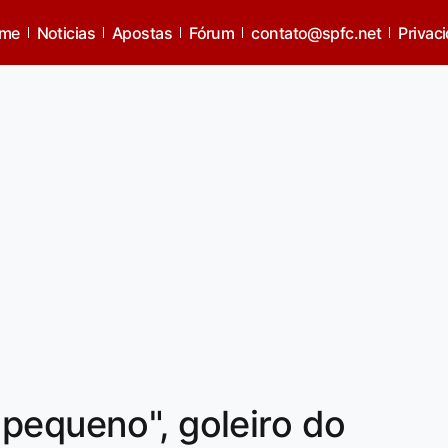
me
Noticias
Apostas
Fórum
contato@spfc.net
Privac
pequeno", goleiro do