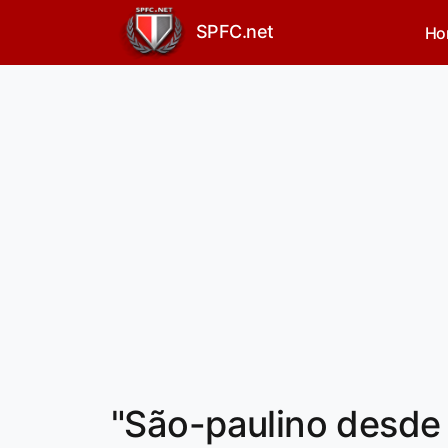
SPFC.net
Ho
"São-paulino desde 