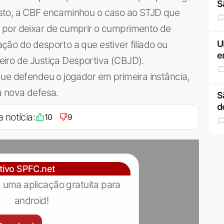
S
sto, a CBF encaminhou o caso ao STJD que
 por deixar de cumprir o cumprimento de
ão do desporto a que estiver filiado ou
U
e
ileiro de Justiça Desportiva (CBJD).
ue defendeu o jogador em primeira instância,
a nova defesa.
S
d
a notícia:
10
9
ativo SPFC.net
 uma aplicação gratuita para
android!