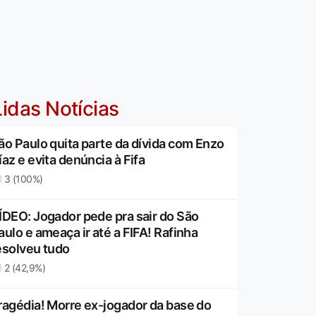
idas Notícias
ão Paulo quita parte da dívida com Enzo
íaz e evita denúncia à Fifa
3 (100%)
ÍDEO: Jogador pede pra sair do São
aulo e ameaça ir até a FIFA! Rafinha
esolveu tudo
2 (42,9%)
ragédia! Morre ex-jogador da base do