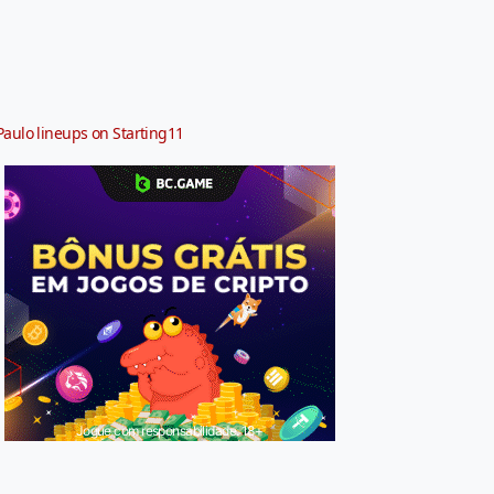
Paulo lineups on Starting11
Jogue com responsabilidade. 18+