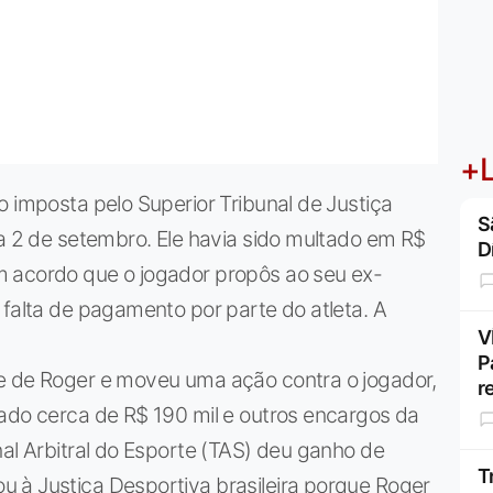
+L
o imposta pelo Superior Tribunal de Justiça
S
ia 2 de setembro. Ele havia sido multado em R$
D
m acordo que o jogador propôs ao seu ex-
 falta de pagamento por parte do atleta. A
V
P
e de Roger e moveu uma ação contra o jogador,
r
gado cerca de R$ 190 mil e outros encargos da
nal Arbitral do Esporte (TAS) deu ganho de
T
 à Justiça Desportiva brasileira porque Roger