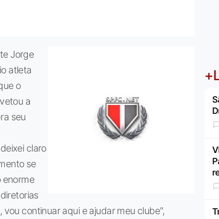
te Jorge
o atleta
+L
que o
S
 vetou a
D
pra seu
deixei claro
V
P
omento se
r
ão enorme
diretorias
, vou continuar aqui e ajudar meu clube",
T