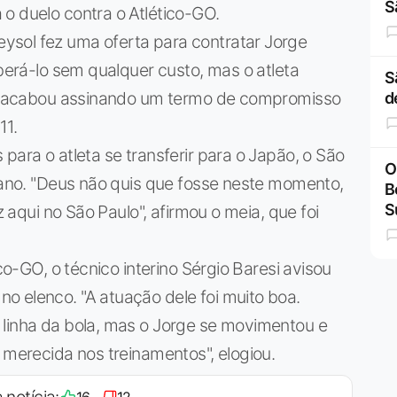
S
o duelo contra o Atlético-GO.
ysol fez uma oferta para contratar Jorge
iberá-lo sem qualquer custo, mas o atleta
S
o e acabou assinando um termo de compromisso
d
11.
para o atleta se transferir para o Japão, o São
O
aiano. "Deus não quis que fosse neste momento,
B
S
z aqui no São Paulo", afirmou o meia, que foi
ico-GO, o técnico interino Sérgio Baresi avisou
o elenco. "A atuação dele foi muito boa.
 linha da bola, mas o Jorge se movimentou e
 merecida nos treinamentos", elogiou.