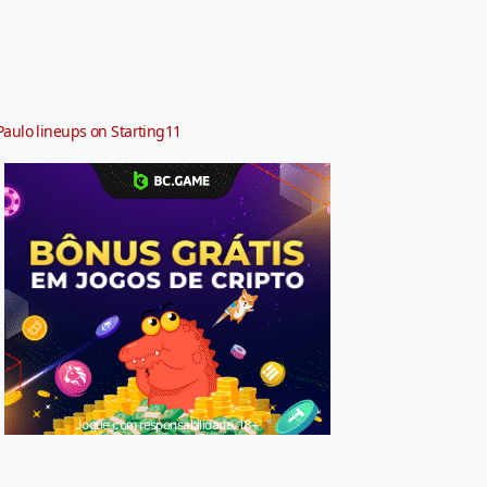
Paulo lineups on Starting11
Jogue com responsabilidade. 18+