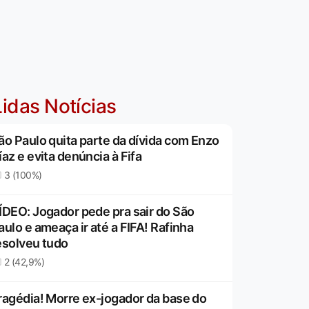
idas Notícias
ão Paulo quita parte da dívida com Enzo
íaz e evita denúncia à Fifa
3 (100%)
ÍDEO: Jogador pede pra sair do São
aulo e ameaça ir até a FIFA! Rafinha
esolveu tudo
2 (42,9%)
ragédia! Morre ex-jogador da base do