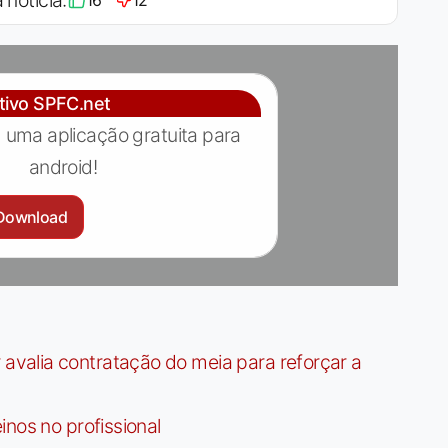
 notícia:
16
12
ativo SPFC.net
 uma aplicação gratuita para
android!
Download
valia contratação do meia para reforçar a
nos no profissional