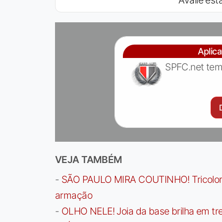
Avalie esta
Aplic
SPFC.net tem
VEJA TAMBÉM
-
SÃO PAULO MIRA COUTINHO! Tricolor a
armação
-
OLHO NELE! Joia da base brilha em trei