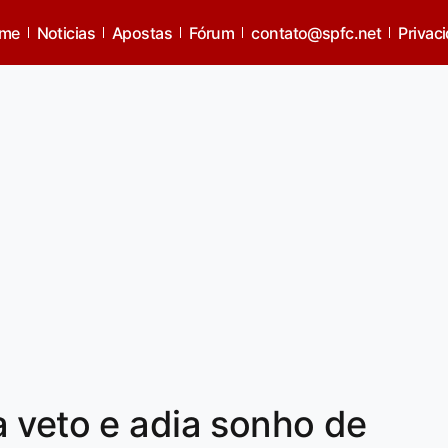
me
Noticias
Apostas
Fórum
contato@spfc.net
Privac
 veto e adia sonho de