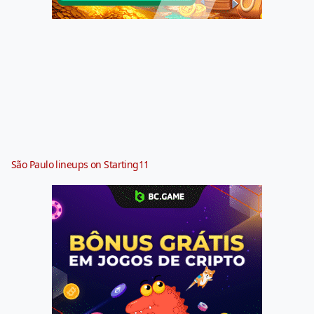
São Paulo lineups on Starting11