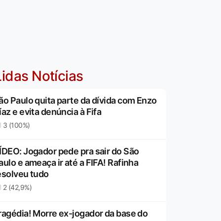
idas Notícias
ão Paulo quita parte da dívida com Enzo
íaz e evita denúncia à Fifa
3 (100%)
ÍDEO: Jogador pede pra sair do São
aulo e ameaça ir até a FIFA! Rafinha
esolveu tudo
2 (42,9%)
ragédia! Morre ex-jogador da base do