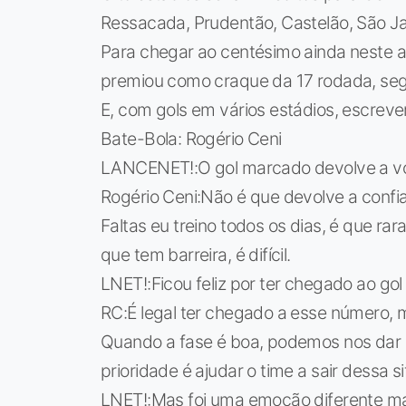
Ressacada, Prudentão, Castelão, São Ja
Para chegar ao centésimo ainda neste a
premiou como craque da 17 rodada, se
E, com gols em vários estádios, escrever 
Bate-Bola: Rogério Ceni
LANCENET!:O gol marcado devolve a voc
Rogério Ceni:Não é que devolve a confi
Faltas eu treino todos os dias, é que ra
que tem barreira, é difícil.
LNET!:Ficou feliz por ter chegado ao go
RC:É legal ter chegado a esse número,
Quando a fase é boa, podemos nos dar 
prioridade é ajudar o time a sair dessa s
LNET!:Mas foi uma emoção diferente m