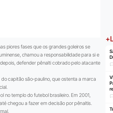
+L
as piores fases que os grandes goleiros se
S
luminense, chamou a responsabilidade para si e
D
, depois, defender pênalti cobrado pelo atacante
V
a do capitão são-paulino, que ostenta a marca
P
ial.
r
l no templo do futebol brasileiro. Em 2001,
 até chegou a fazer em decisão por pênaltis.
T
rmal.