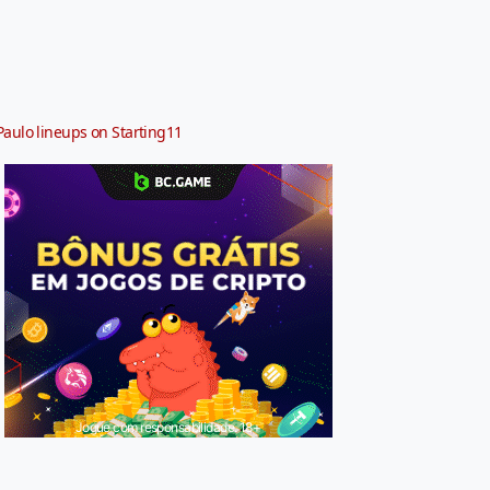
Paulo lineups on Starting11
Jogue com responsabilidade. 18+