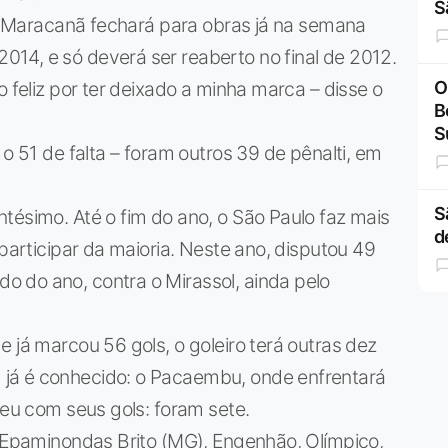
S
, o Maracanã fechará para obras já na semana
14, e só deverá ser reaberto no final de 2012.
o feliz por ter deixado a minha marca – disse o
O
B
S
 o 51 de falta – foram outros 39 de pênalti, em
S
tésimo. Até o fim do ano, o São Paulo faz mais
d
 participar da maioria. Neste ano, disputou 49
 do ano, contra o Mirassol, ainda pelo
 já marcou 56 gols, o goleiro terá outras dez
já é conhecido: o Pacaembu, onde enfrentará
reu com seus gols: foram sete.
: Epaminondas Brito (MG), Engenhão, Olímpico,