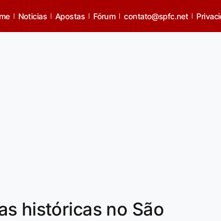
me
Noticias
Apostas
Fórum
contato@spfc.net
Privac
s históricas no São