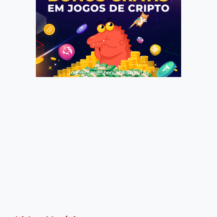
Jogue com responsabilidade. 18+