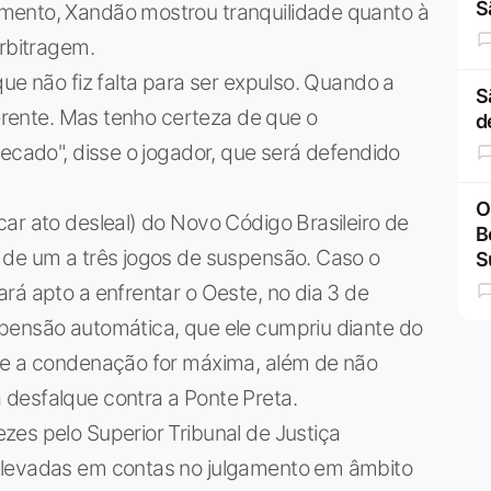
S
mento, Xandão mostrou tranquilidade quanto à
arbitragem.
ue não fiz falta para ser expulso. Quando a
S
ferente. Mas tenho certeza de que o
d
recado", disse o jogador, que será defendido
O
ar ato desleal) do Novo Código Brasileiro de
B
 de um a três jogos de suspensão. Caso o
S
rá apto a enfrentar o Oeste, no dia 3 de
pensão automática, que ele cumpriu diante do
Se a condenação for máxima, além de não
desfalque contra a Ponte Preta.
es pelo Superior Tribunal de Justiça
 levadas em contas no julgamento em âmbito