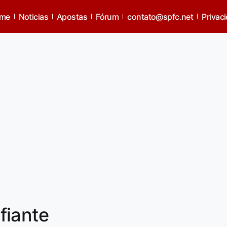
me
Noticias
Apostas
Fórum
contato@spfc.net
Privac
fiante