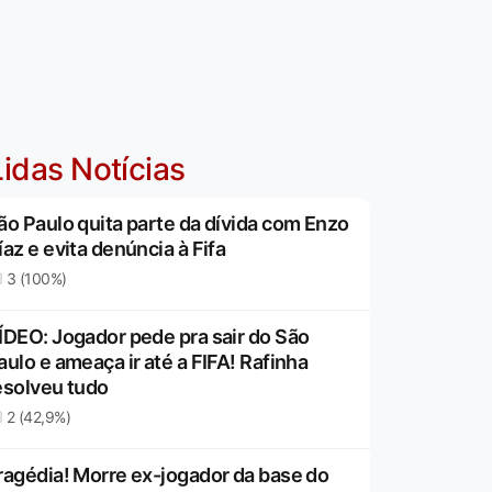
idas Notícias
ão Paulo quita parte da dívida com Enzo
íaz e evita denúncia à Fifa
3 (100%)
ÍDEO: Jogador pede pra sair do São
aulo e ameaça ir até a FIFA! Rafinha
esolveu tudo
2 (42,9%)
ragédia! Morre ex-jogador da base do