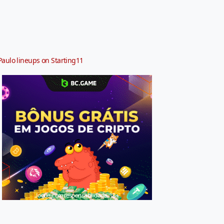
Paulo lineups on Starting11
Jogue com responsabilidade. 18+