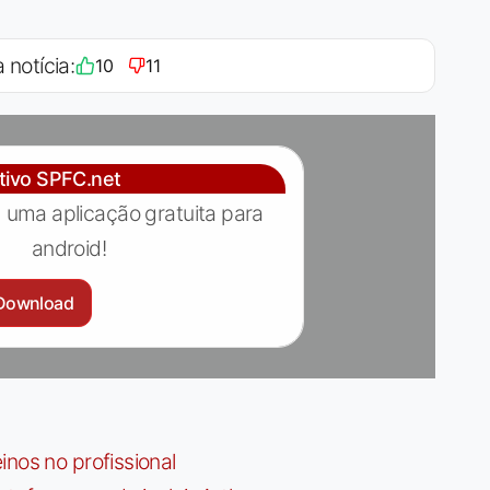
 notícia:
10
11
ativo SPFC.net
 uma aplicação gratuita para
android!
Download
nos no profissional