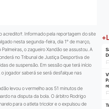
o acredito†. Informado pela reportagem do site
+L
ulgado nesta segunda-feira, dia 1° de março,
o Palmeiras, o zagueiro Xandão se assustou. A
S
D
onderá no Tribunal de Justiça Desportiva de
idas de suspensão. Em sessão que terá início
 o jogador saberá se será desfalque nas
V
P
r
ndão levou o vermelho aos 51 minutos de
ardo na disputa da bola. O árbitro Rodrigo
relo para o atleta tricolor e o expulsou de
T