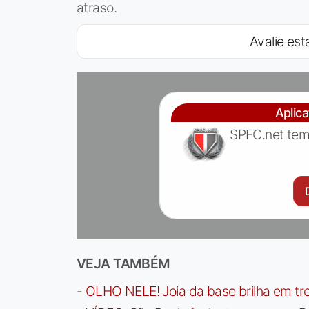
atraso.
Avalie esta
Aplic
SPFC.net tem
VEJA TAMBÉM
-
OLHO NELE! Joia da base brilha em trei