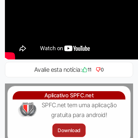
Avalie esta notícia:
11
0
Aplicativo SPFC.net
SPFC.net tem uma aplicação
gratuita para android!
Download