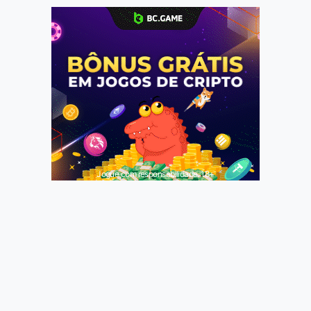
Jogue com responsabilidade. 18+