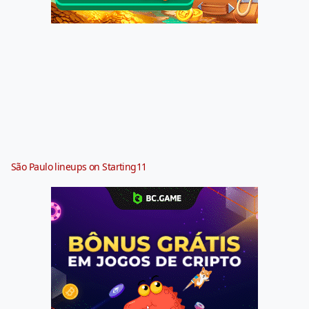
São Paulo lineups on Starting11