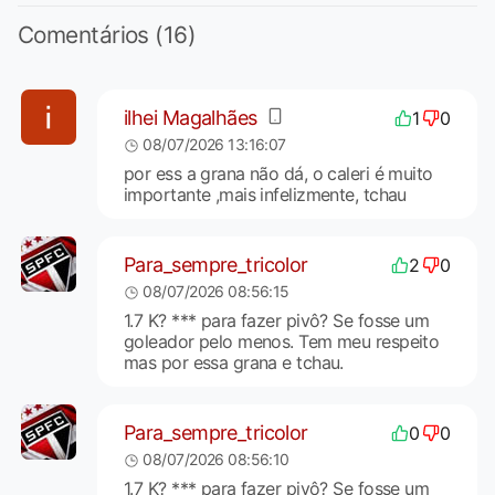
Comentários (16)
ilhei Magalhães
1
0
08/07/2026 13:16:07
por ess a grana não dá, o caleri é muito
importante ,mais infelizmente, tchau
Para_sempre_tricolor
2
0
08/07/2026 08:56:15
1.7 K? *** para fazer pivô? Se fosse um
goleador pelo menos. Tem meu respeito
mas por essa grana e tchau.
Para_sempre_tricolor
0
0
08/07/2026 08:56:10
1.7 K? *** para fazer pivô? Se fosse um