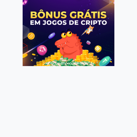
Jogue com responsabilidade. 18+