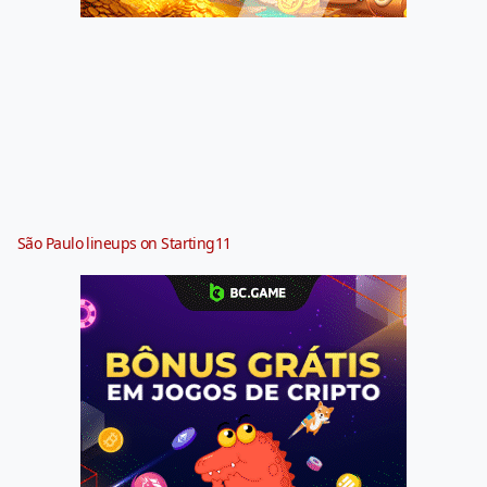
São Paulo lineups on Starting11