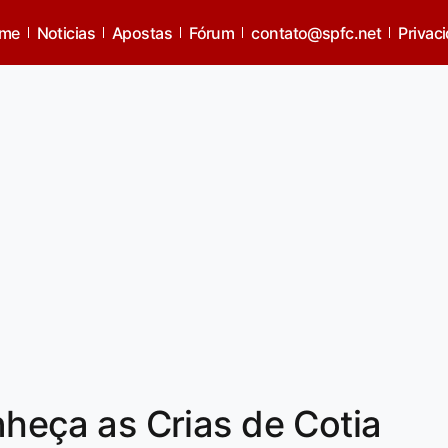
me
Noticias
Apostas
Fórum
contato@spfc.net
Privac
ça as Crias de Cotia