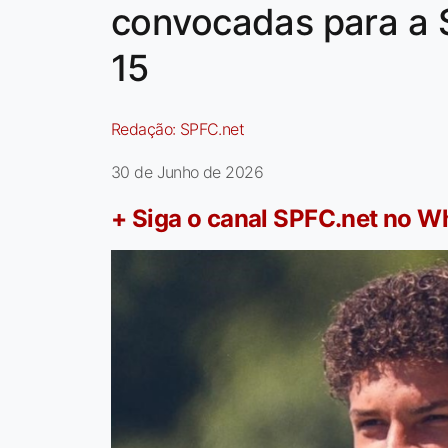
convocadas para a S
15
Redação:
SPFC.net
30 de Junho de 2026
+ Siga o canal SPFC.net no 