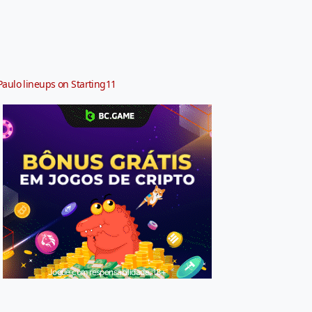
Paulo lineups on Starting11
Jogue com responsabilidade. 18+