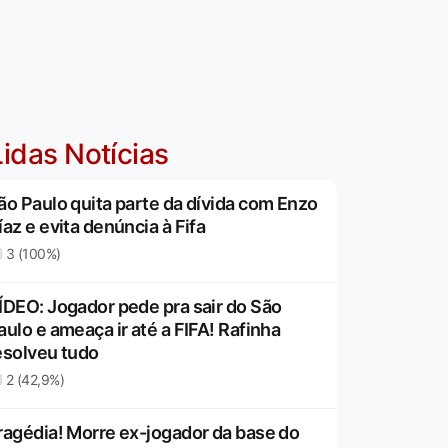
idas Notícias
ão Paulo quita parte da dívida com Enzo
íaz e evita denúncia à Fifa
3 (100%)
ÍDEO: Jogador pede pra sair do São
aulo e ameaça ir até a FIFA! Rafinha
esolveu tudo
2 (42,9%)
ragédia! Morre ex-jogador da base do