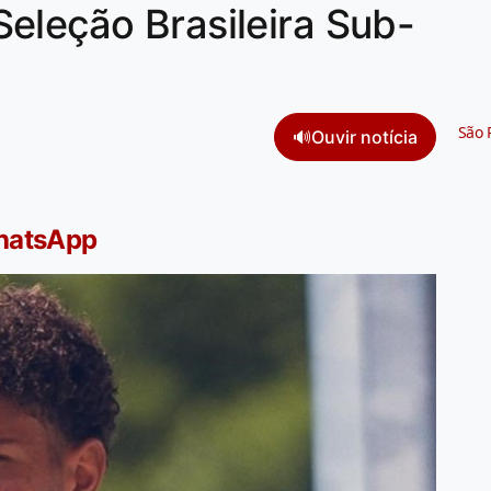
eleção Brasileira Sub-
São 
🔊
Ouvir notícia
WhatsApp