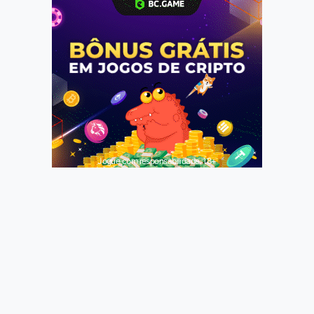
Jogue com responsabilidade. 18+