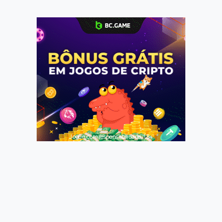
Jogue com responsabilidade. 18+