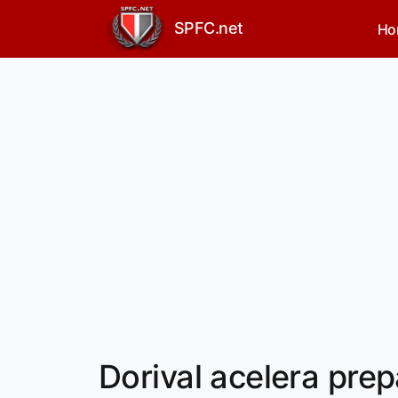
SPFC.net
Ho
Dorival acelera pre