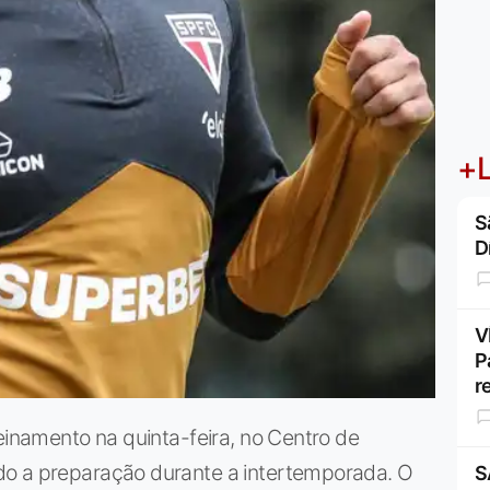
+L
S
D
V
P
r
einamento na quinta-feira, no Centro de
do a preparação durante a intertemporada. O
S