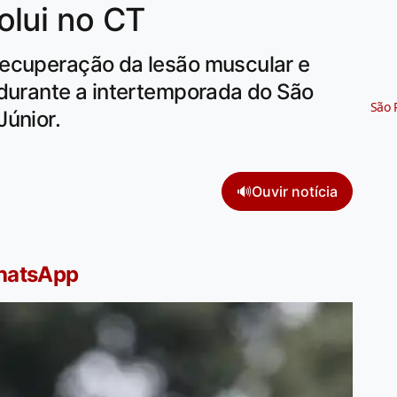
olui no CT
recuperação da lesão muscular e
 durante a intertemporada do São
São 
Júnior.
🔊
Ouvir notícia
WhatsApp