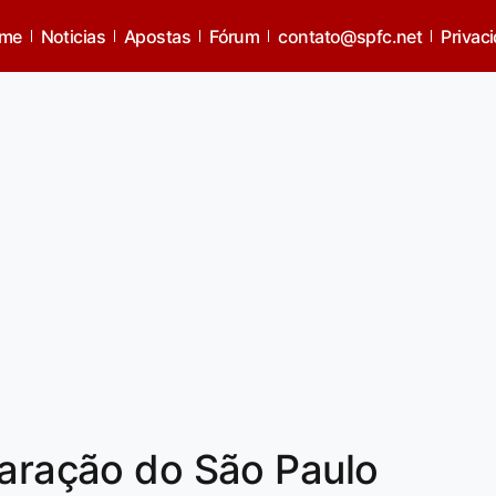
me
Noticias
Apostas
Fórum
contato@spfc.net
Privac
paração do São Paulo