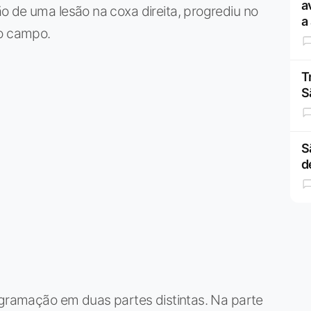
a
 de uma lesão na coxa direita, progrediu no
a
no campo.
T
S
S
d
ogramação em duas partes distintas. Na parte