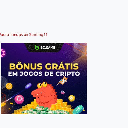
Paulo lineups on Starting11
Jogue com responsabilidade. 18+