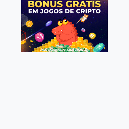
Jogue com responsabilidade. 18+